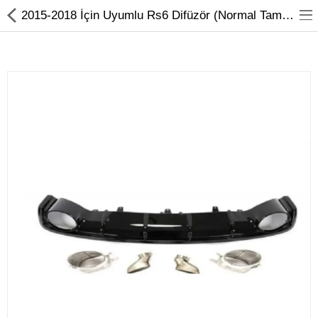
2015-2018 İçin Uyumlu Rs6 Difüzör (Normal Tampon İçin)
Volkswagen
Seat
Skoda
Audi
Cupra
Hızlı Sipariş
Aydınlatma
Bodykit