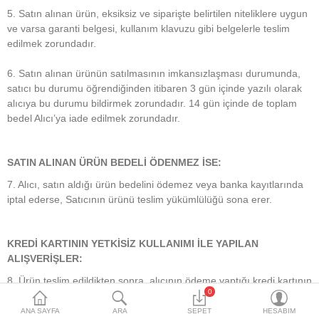
Aksesuarlar
5. Satın alınan ürün, eksiksiz ve siparişte belirtilen niteliklere uygun
ve varsa garanti belgesi, kullanım klavuzu gibi belgelerle teslim
Paspas & Bagaj Havuzu
edilmek zorundadır.
Opsiyon & Donanım
6. Satın alınan ürünün satılmasının imkansızlaşması durumunda,
satıcı bu durumu öğrendiğinden itibaren 3 gün içinde yazılı olarak
Yedek Parça
alıcıya bu durumu bildirmek zorundadır. 14 gün içinde de toplam
bedel Alıcı’ya iade edilmek zorundadır.
Bakım ve Temizlik Ürünleri
Yazılım
SATIN ALINAN ÜRÜN BEDELİ ÖDENMEZ İSE:
7. Alıcı, satın aldığı ürün bedelini ödemez veya banka kayıtlarında
Diğer Ürünler
iptal ederse, Satıcının ürünü teslim yükümlülüğü sona erer.
Bilgilendirme
KREDİ KARTININ YETKİSİZ KULLANIMI İLE YAPILAN
ALIŞVERİŞLER:
8. Ürün teslim edildikten sonra, alıcının ödeme yaptığı kredi kartının
0
yetkisiz kişiler tarafından haksız olarak kullanıldığı tespit edilirse ve
satılan ürün bedeli ilgili banka veya finans kuruluşu tarafından
ANA SAYFA
ARA
SEPET
HESABIM