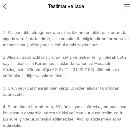
Teslimat ve İade
1. Kullanmakta olduğunuz web sitesi üzerinden elektronik ortamda
Volkswagen
sipariş verdiğiniz takdirde, size sunulan ön bilgilendirme formunu ve
mesafeli satış sözleşmesini kabul etmiş sayılırsınız.
Seat
2. Alıcılar, satın aldıkları ürünün satış ve teslimi ile ilgili olarak 6502
Skoda
sayılı Tüketicinin Korunması Hakkında Kanun ve Mesafeli
Sözleşmeler Yönetmeliği (RG:27.11.2014/29188) hükümleri ile
Audi
yürürlükteki diğer yasalara tabidir.
Cupra
3. Ürün sevkiyat masrafı olan kargo ücretleri alıcılar tarafından
ödenecektir.
Hızlı Sipariş
4. Satın alınan her bir ürün, 30 günlük yasal süreyi aşmamak kaydı
Aydınlatma
ile alıcının gösterdiği adresteki kişi ve/veya kuruluşa teslim edilir.
Bu süre içinde ürün teslim edilmez ise, Alıcılar sözleşmeyi sona
Bodykit
erdirebilir.