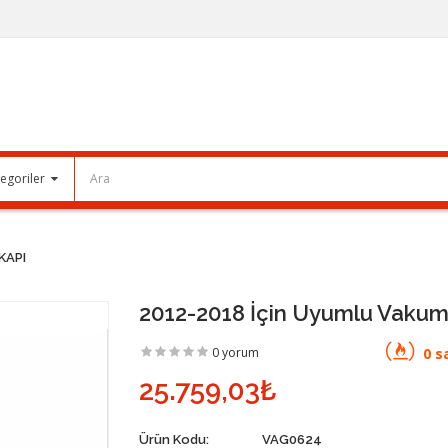
KAPI
2012-2018 İçin Uyumlu Vakum
0 yorum
0 sa
25.759,03₺
Ürün Kodu:
VAG0624