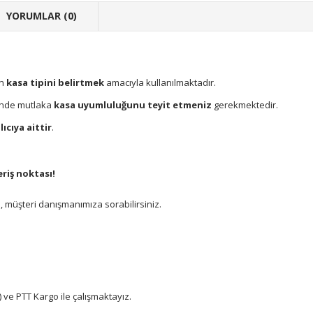
YORUMLAR (0)
ın
kasa tipini belirtmek
amacıyla kullanılmaktadır.
sinde mutlaka
kasa uyumluluğunu teyit etmeniz
gerekmektedir.
ıcıya aittir
.
riş noktası!
 müşteri danışmanımıza sorabilirsiniz.
 ve PTT Kargo ile çalışmaktayız.