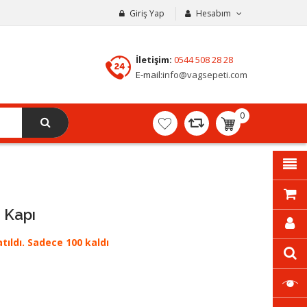
Giriş Yap
Hesabım
İletişim:
0544 508 28 28
E-mail:
info@vagsepeti.com
0
adet
-
0,00₺
 Kapı
tıldı. Sadece 100 kaldı