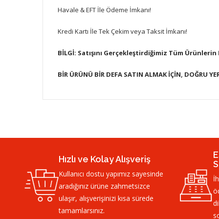
Havale & EFT İle Ödeme İmkanı!
Kredi Kartı İle Tek Çekim veya Taksit İmkanı!
BİLGİ: Satışını Gerçekleştirdiğimiz Tüm Ürünlerin
BİR ÜRÜNÜ BİR DEFA SATIN ALMAK İÇİN, DOĞRU YER
E
Hızlı ve Kolay Alışveriş
S
Kullanıcı dostu yapımız sayesinde
İ
aradığınız ürüne zahmetsizce
öd
ulaşır, alışverişinizi kısa sürede
di
tamamlarsınız.
so