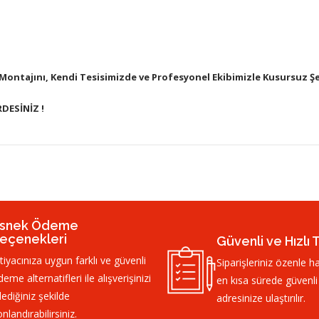
 Montajını, Kendi Tesisimizde ve Profesyonel Ekibimizle Kusursuz Ş
DESİNİZ !
snek Ödeme
eçenekleri
Güvenli ve Hızlı 
htiyacınıza uygun farklı ve güvenli
Siparişleriniz özenle ha
eme alternatifleri ile alışverişinizi
en kısa sürede güvenli
lediğiniz şekilde
adresinize ulaştırılır.
nlandırabilirsiniz.