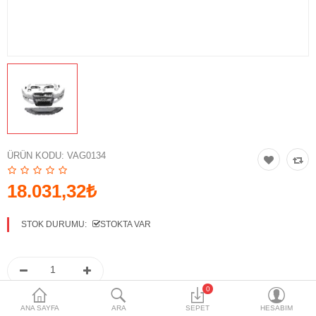
Aksesuarlar
Paspas & Bagaj Havuzu
Opsiyon & Donanım
Yedek Parça
Bakım ve Temizlik Ürünleri
Yazılım
ÜRÜN KODU:
VAG0134
Diğer Ürünler
18.031,32₺
Bilgilendirme
STOK DURUMU:
STOKTA VAR
0
ANA SAYFA
ARA
SEPET
HESABIM