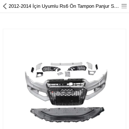
2012-2014 İçin Uyumlu Rs6 Ön Tampon Panjur Seti (Krom Çerçeve)
Volkswagen
Seat
Skoda
Audi
Cupra
Hızlı Sipariş
Aydınlatma
Bodykit