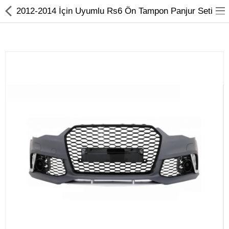
2012-2014 İçin Uyumlu Rs6 Ön Tampon Panjur Seti
Volkswagen
Seat
Skoda
Audi
Cupra
Hızlı Sipariş
Aydınlatma
Bodykit