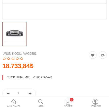
Aksesuarlar
Paspas & Bagaj Havuzu
Opsiyon & Donanım
Yedek Parça
Bakım ve Temizlik Ürünleri
Yazılım
ÜRÜN KODU:
VAG0501
Diğer Ürünler
18.733,84₺
Bilgilendirme
STOK DURUMU:
STOKTA VAR
0
ANA SAYFA
ARA
SEPET
HESABIM